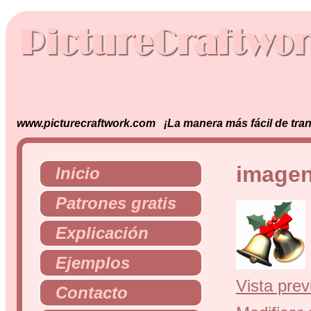
www.picturecraftwork.com ¡La manera más fácil de tran
imagen 
Inicio
Patrones gratis
Explicación
Ejemplos
Vista prev
Contacto