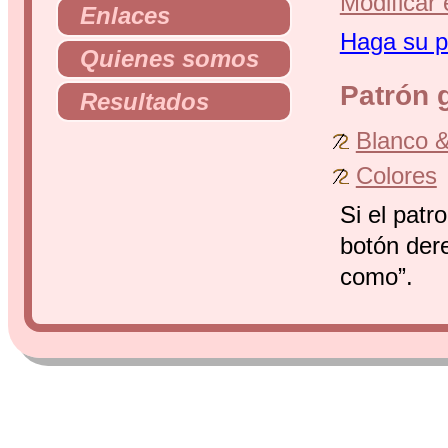
Modificar 
Enlaces
Haga su pr
Quienes somos
Patrón g
Resultados
Blanco &
Colores
Si el patr
botón dere
como”.