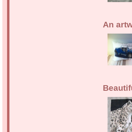
An artw
Beautif