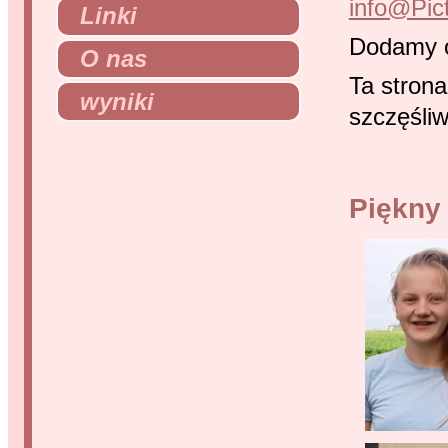
info@Pic
Linki
Dodamy ob
O nas
Ta stron
wyniki
szczęśliw
Piękny 