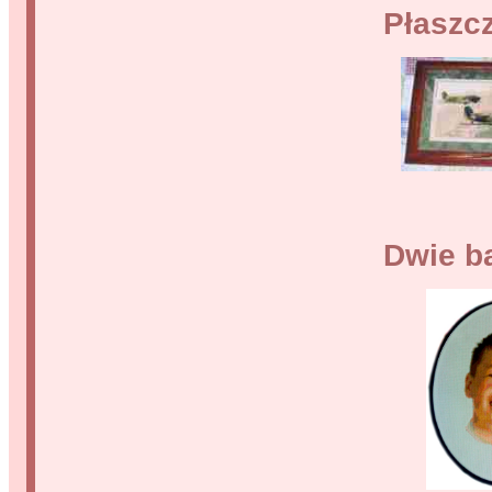
Płaszc
Dwie ba