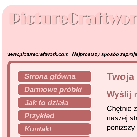
www.picturecraftwork.com Najprostszy sposób zaprojek
Twoja
Strona główna
Darmowe próbki
Wyślij 
Jak to działa
Chętnie z
Przykład
naszej st
poniższy 
Kontakt