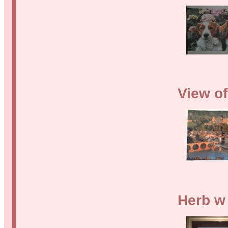
View of
Herb w