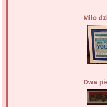
Miło dz
Dwa pi