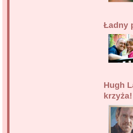
Ładny p
Hugh L
krzyża!