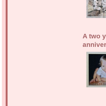
A two y
annive