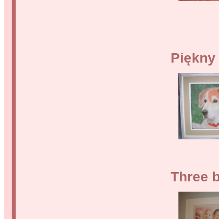
Piękny
Three b