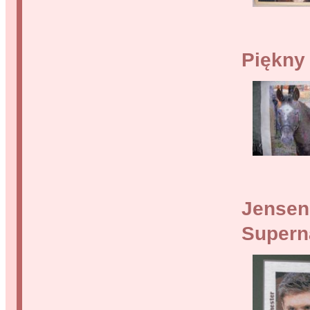
Piękny
Jensen
Supern