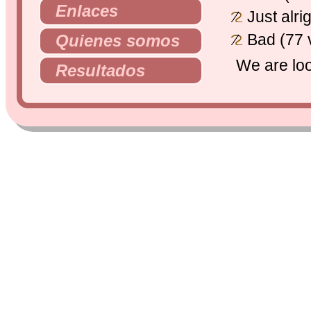
Enlaces
Just alri
Bad (77 
Quienes somos
We are loo
Resultados