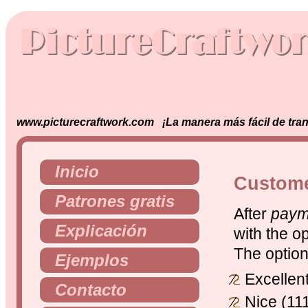
www.picturecraftwork.com ¡La manera más fácil de tran
Inicio
Custome
Patrones gratis
After
paym
Explicación
with the op
The option
Ejemplos
Excellen
Contacto
Nice (11