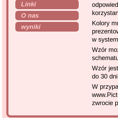
Linki
odpowied
korzystan
O nas
Kolory mu
wyniki
prezento
w system
Wzór moż
schematu
Wzór jes
do 30 dni
W przypa
www.Pict
zwrocie p