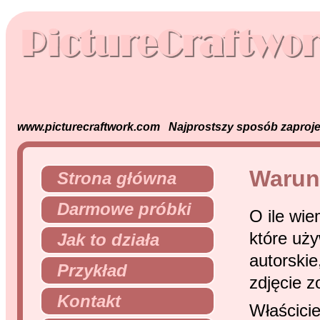
www.picturecraftwork.com Najprostszy sposób zaprojek
Warunk
Strona główna
Darmowe próbki
O ile wie
które uż
Jak to działa
autorskie
Przykład
zdjęcie z
Kontakt
Właścici